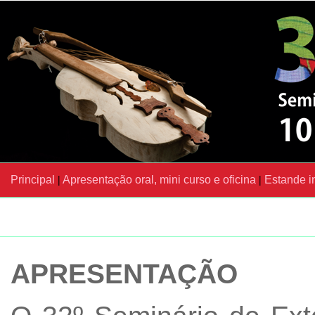
Principal
|
Apresentação oral, mini curso e oficina
|
Estande in
APRESENTAÇÃO