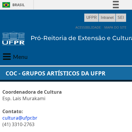
BRASIL
Simplifique!
UFPR
Intranet
SEI
Comunica BR
ACESSIBILIDADE
|
MAPA DO SITE
Participe
Acesso à informação
Legislação
Menu
Canais
Principal
COC - GRUPOS ARTÍSTICOS DA UFPR
Gabinete
Coordenadora de Cultura
Esp. Lais Murakami
Extensão
Contato:
Cultura
cultura@ufpr.br
(41) 3310-2763
Editora