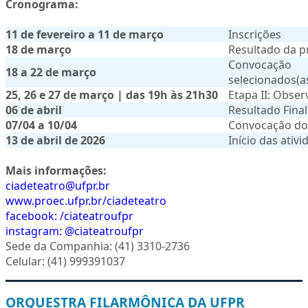
Cronograma:
11 de fevereiro a 11 de março
Inscrições
18 de março
Resultado da pr
Convoca
18 a 22 de março
selecionados(a
25, 26 e 27 de março | das 19h às 21h30
Etapa II: Obser
06 de abril
Resultado Final
07/04 a 10/04
Convocação do 
13 de abril de 2026
Início das ativ
Mais informações:
ciadeteatro@ufpr.br
www.proec.ufpr.br/ciadeteatro
facebook: /ciateatroufpr
instagram: @ciateatroufpr
Sede da Companhia: (41) 3310-2736
Celular: (41) 999391037
ORQUESTRA FILARMÔNICA DA UFPR