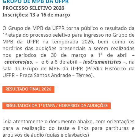
GRUPO DE MPB DA UFPR
PROCESSO SELETIVO 2026
Inscrições: 13 a 16 de març
o
O Grupo de MPB da UFPR torna público o resultado da
1ª etapa do processo seletivo para ingresso no Grupo de
MPB da UFPR na temporada 2026, bem como os
horários das audições presenciais a serem realizadas
nos períodos de 30 de março a 1ª de abril –
cantores
(
as
)
– e 6 a 8 de abril –
instrumentistas
–, na
sala do Grupo de MPB da UFPR (Prédio Histórico da
UFPR – Praça Santos Andrade – Térreo).
RESULTADO FINAL 2026
RESULTADOS DA 1ª ETAPA / HORARIOS DA AUDIÇÕES
Leia atentamente o documento abaixo, com orientações
para a realização do teste e links para partituras e
arquivos de áudio (guias e playbacks)