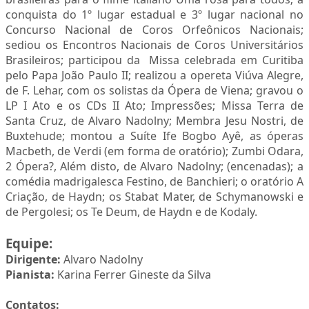
conquista do 1º lugar estadual e 3º lugar nacional no
Concurso Nacional de Coros Orfeônicos Nacionais;
sediou os Encontros Nacionais de Coros Universitários
Brasileiros; participou da Missa celebrada em Curitiba
pelo Papa João Paulo II; realizou a opereta Viúva Alegre,
de F. Lehar, com os solistas da Ópera de Viena; gravou o
LP I Ato e os CDs II Ato; Impressões; Missa Terra de
Santa Cruz, de Alvaro Nadolny; Membra Jesu Nostri, de
Buxtehude; montou a Suíte Ife Bogbo Ayê, as óperas
Macbeth, de Verdi (em forma de oratório); Zumbi Odara,
2 Ópera?, Além disto, de Alvaro Nadolny; (encenadas); a
comédia madrigalesca Festino, de Banchieri; o oratório A
Criação, de Haydn; os Stabat Mater, de Schymanowski e
de Pergolesi; os Te Deum, de Haydn e de Kodaly.
Equipe:
Dirigente:
Alvaro Nadolny
Pianista:
Karina Ferrer Gineste da Silva
Contatos: