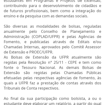
estudantes em Programas e Projetos de Extensão,
contribuindo para o desenvolvimento de cidadãos e
MAE
de futuros profissionais, bem como a integração do
ensino e da pesquisa com as demandas sociais.
AGENDA
São diversas as modalidades de bolsas, reguladas
anualmente pelo Conselho de Planejamento e
Administração (COPLAD/UFPR) e pelas Agências de
Fomento, e publicadas através de Editais e/ou
Chamadas Internas, aprovados pelo Comitê Assessor
de Extensão e PROEC/UFPR.
As Bolsas de Extensão da UFPR atualmente são
regidas pela Resolução n° 25/11 - CEPE e tem como
fonte o Tesouro Nacional. As demais Bolsas de
Extensão são regidas pelas Chamadas Públicas
efetuadas pelas respectivas agências de fomento, às
quais a UFPR faz a prestação de contas através dos
Tribunais de Conta respectivos.
Ao final da sua participação como bolsista, a ou o
estudante deve elaborar um relatório, a partir do qual