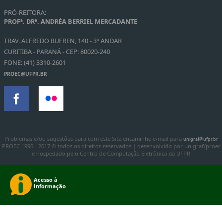
PRÓ-REITORA:
PROFª. DRª. ANDRÉA BERRIEL MERCADANTE
TRAV. ALFREDO BUFREN, 140 - 3º ANDAR
CURITIBA - PARANÁ - CEP: 80020-240
FONE: (41) 3310-2601
PROEC@UFPR.BR
Problemas e/ou sugestões para com este Site encaminhe e-mail para
unigraf@ufpr.br
PROEC 1990 - 2017 © todos os direitos reservados | desenvolvido por unigraf/proec
e hospedado pelo Centro de Computação Eletrônica da UFPR