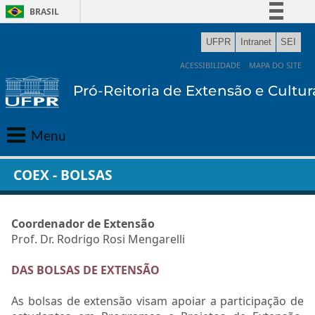
BRASIL
Simplifique!
UFPR
Intranet
SEI
Comunica BR
ACESSIBILIDADE
|
MAPA DO SITE
Participe
Acesso à informação
Legislação
Menu
Canais
Principal
COEX - BOLSAS
Gabinete
Coordenador de Extensão
Extensão
Prof. Dr. Rodrigo Rosi Mengarelli
DAS BOLSAS DE EXTENSÃO
Cultura
As bolsas de extensão visam apoiar a participação de
Editora