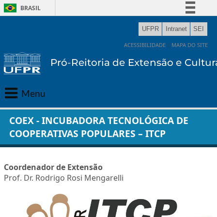
BRASIL
Simplifique!
UFPR
Intranet
SEI
Comunica BR
ACESSIBILIDADE
|
MAPA DO SITE
Participe
Acesso à informação
Legislação
Menu
Canais
Principal
COEX - INCUBADORA TECNOLÓGICA DE
COOPERATIVAS POPULARES – ITCP
Gabinete
Extensão
Coordenador de Extensão
Prof. Dr. Rodrigo Rosi Mengarelli
Cultura
Editora