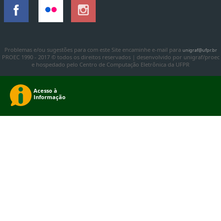
Problemas e/ou sugestões para com este Site encaminhe e-mail para
unigraf@ufpr.br
PROEC 1990 - 2017 © todos os direitos reservados | desenvolvido por unigraf/proec
e hospedado pelo Centro de Computação Eletrônica da UFPR