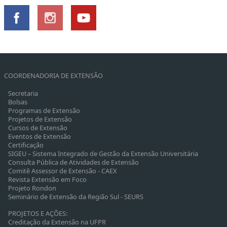
COORDENADORIA DE EXTENSÃO
Secretaria
Bolsas
Programas de Extensão
Projetos de Extensão
Cursos de Extensão
Eventos de Extensão
Certificação
SIGEU – Sistema Integrado de Gestão da Extensão Universitária
Consulta Pública de Atividades de Extensão
Comitê Assessor de Extensão - CAEX
Revista Extensão em Foco
Projeto Rondon
Seminário de Extensão da Região Sul - SEURS
PROJETOS E AÇÕES:
Creditação da Extensão na UFPR