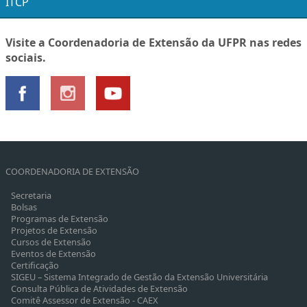
ITCP
Visite a Coordenadoria de Extensão da UFPR nas redes
sociais.
COORDENADORIA DE EXTENSÃO
Secretaria
Bolsas
Programas de Extensão
Projetos de Extensão
Cursos de Extensão
Eventos de Extensão
Certificação
SIGEU – Sistema Integrado de Gestão da Extensão Universitária
Consulta Pública de Atividades de Extensão
Comitê Assessor de Extensão - CAEX