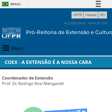
BRASIL
Simplifique!
UFPR
Intranet
SEI
Comunica BR
ACESSIBILIDADE
|
MAPA DO SITE
Participe
Acesso à informação
Legislação
Menu
Canais
Principal
COEX - A EXTENSÃO É A NOSSA CARA
Gabinete
Coordenador de Extensão
Prof. Dr. Rodrigo Rosi Mengarelli
Extensão
Cultura
Editora