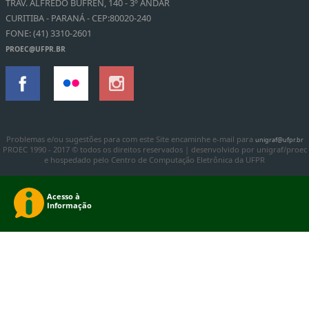
TRAV. ALFREDO BUFREN, 140 - 3º ANDAR
CURITIBA - PARANÁ - CEP:80020-240
FONE: (41) 3310-2601
PROEC@UFPR.BR
Problemas e/ou sugestões para com este Site encaminhe e-mail para
unigraf@ufpr.br
PROEC 1990 - 2017 © todos os direitos reservados | desenvolvido por unigraf/proec
e hospedado pelo Centro de Computação Eletrônica da UFPR