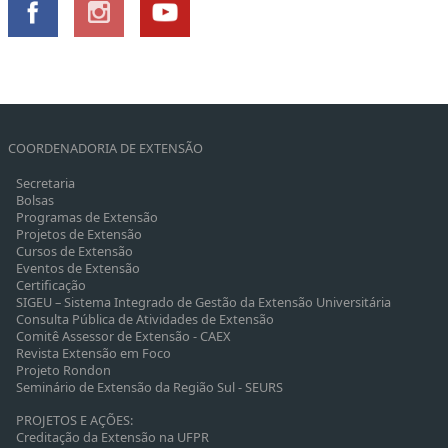
COORDENADORIA DE EXTENSÃO
Secretaria
Bolsas
Programas de Extensão
Projetos de Extensão
Cursos de Extensão
Eventos de Extensão
Certificação
SIGEU – Sistema Integrado de Gestão da Extensão Universitária
Consulta Pública de Atividades de Extensão
Comitê Assessor de Extensão - CAEX
Revista Extensão em Foco
Projeto Rondon
Seminário de Extensão da Região Sul - SEURS
PROJETOS E AÇÕES:
Creditação da Extensão na UFPR