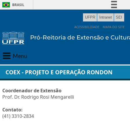
BRASIL
Simplifique!
UFPR
Intranet
SEI
Comunica BR
ACESSIBILIDADE
|
MAPA DO SITE
Participe
Acesso à informação
Legislação
Menu
Canais
Principal
COEX - PROJETO E OPERAÇÃO RONDON
Gabinete
Coordenador de Extensão
Prof. Dr. Rodrigo Rosi Mengarelli
Extensão
Contato:
Cultura
(41) 3310-2834
Editora