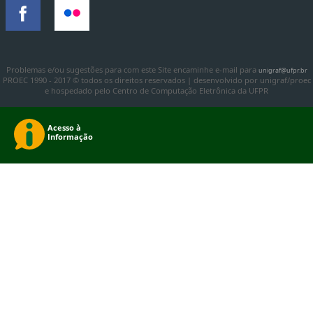
Problemas e/ou sugestões para com este Site encaminhe e-mail para
unigraf@ufpr.br
PROEC 1990 - 2017 © todos os direitos reservados | desenvolvido por unigraf/proec
e hospedado pelo Centro de Computação Eletrônica da UFPR